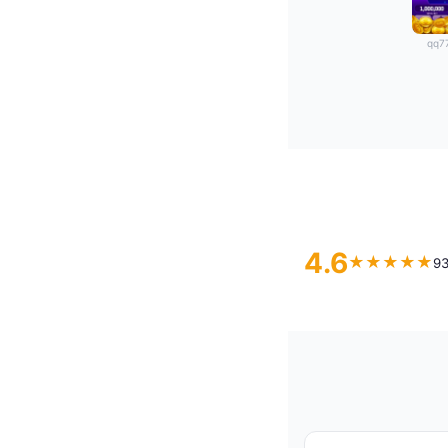
qq777
4.6
★
★
★
★
★
93