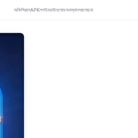
অফিসিয়াল
APK
লগইন
ডাউনলোড
অবস্থান
আলোচনা