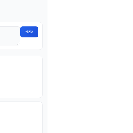
পাঠান