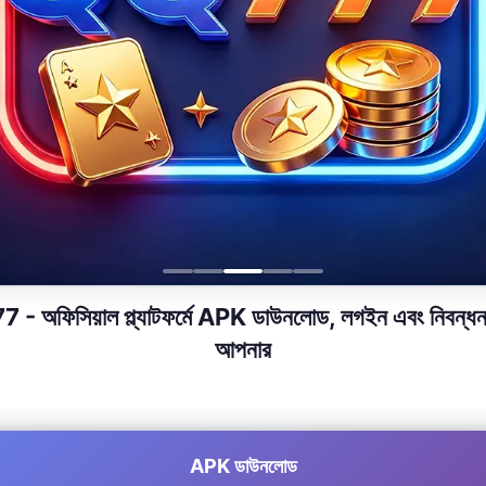
 - অফিসিয়াল প্ল্যাটফর্মে APK ডাউনলোড, লগইন এবং নিবন্ধন
আপনার
APK ডাউনলোড