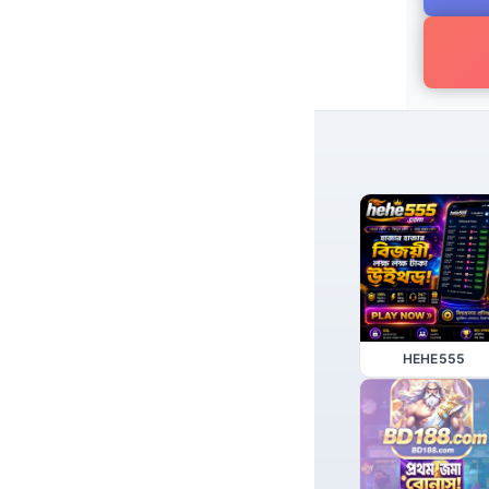
HEHE555