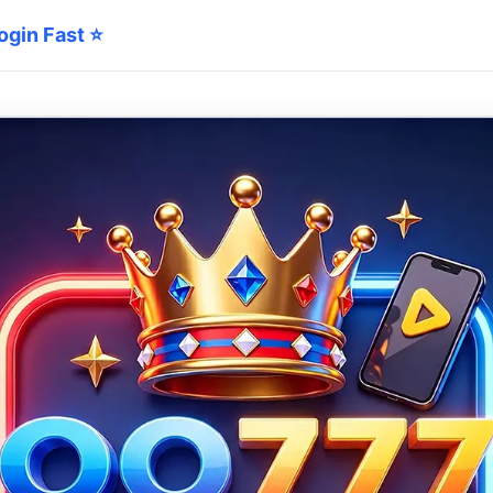
 Login Fast ⭐