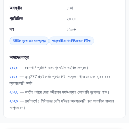
অবস্থান
ঢাকা
প্রতিষ্ঠিত
২০২০
দল
১২০+
ডিজিটাল সুরক্ষা মান সনদপ্রাপ্ত
আন্তর্জাতিক মান নিশ্চিতকরণ নিরীক্ষা
আমাদের যাত্রা
২০২০
— কোম্পানি প্রতিষ্ঠা এবং প্রাথমিক তহবিল সংগ্রহ।
২০২১
— qq777 প্ল্যাটফর্মের প্রথম বিটা সংস্করণ উন্মোচন এবং ১,০০,০০০
ব্যবহারকারী অর্জন।
২০২২
— জাতীয় পর্যায়ে সেরা উদীয়মান সফটওয়্যার কোম্পানি পুরস্কার লাভ।
২০২৩
— প্ল্যাটফর্মে ৫ মিলিয়নের বেশি সক্রিয় ব্যবহারকারী এবং আঞ্চলিক বাজারে
সম্প্রসারণ।