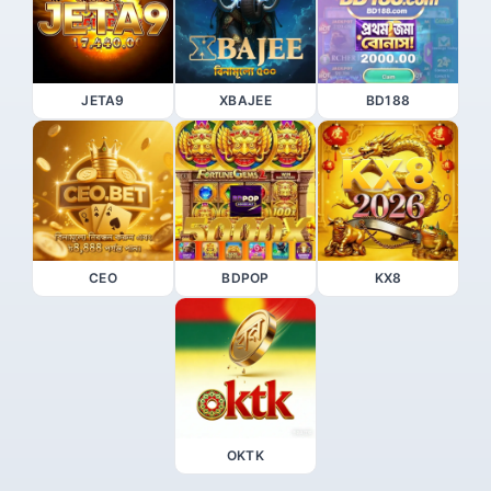
JETA9
XBAJEE
BD188
CEO
BDPOP
KX8
OKTK