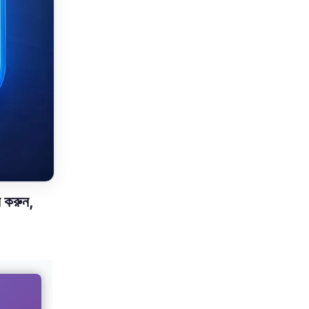
 করুন,