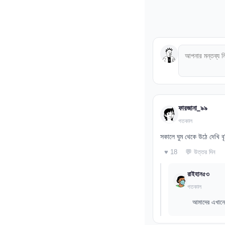
ফারজানা_৯৯
গতকাল
সকালে ঘুম থেকে উঠে দেখি বৃষ
💬 উত্তর দিন
♥ 18
রাইহান৫৩
গতকাল
আমাদের এখানে