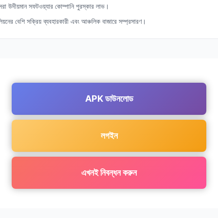
সেরা উদীয়মান সফটওয়্যার কোম্পানি পুরস্কার লাভ।
লিয়নের বেশি সক্রিয় ব্যবহারকারী এবং আঞ্চলিক বাজারে সম্প্রসারণ।
APK ডাউনলোড
লগইন
এখনই নিবন্ধন করুন