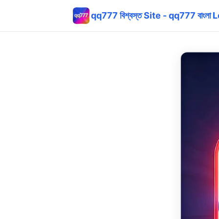
qq777 বিশ্বস্ত Site - qq777 বাংলা