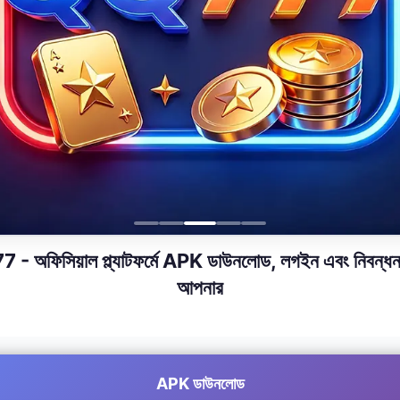
 - অফিসিয়াল প্ল্যাটফর্মে APK ডাউনলোড, লগইন এবং নিবন্ধন
আপনার
APK ডাউনলোড