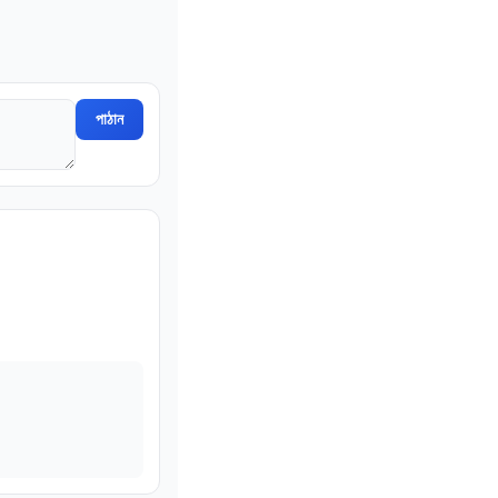
পাঠান