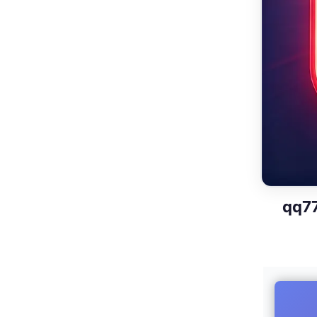
qq777