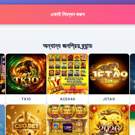
এখনই নিবন্ধন করুন
অন্যান্য জনপ্রিয় ব্র্যান্ড
TK10
ACE444
JETA9