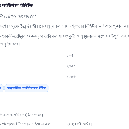
ার সলিউশনস লিমিটেড
 বিশ্বের প্রবেশদ্বার।
লাদেশের মানুষের দৈনন্দিন জীবনকে সমৃদ্ধ করা এবং বিশ্বমানের ডিজিটাল অভিজ্ঞতা প্রদান কর
হারকারী-কেন্দ্রিক সফটওয়্যার তৈরি করা যা সংস্কৃতি ও মূল্যবোধের সাথে সঙ্গতিপূর্ণ, এবং স
ন বৃদ্ধি করে।
ঢাকা
২০২০
১২০+
ত
আন্তর্জাতিক মান নিশ্চিতকরণ নিরীক্ষা
্ঠা এবং প্রাথমিক তহবিল সংগ্রহ।
্মের প্রথম বিটা সংস্করণ উন্মোচন এবং ১,০০,০০০ ব্যবহারকারী অর্জন।