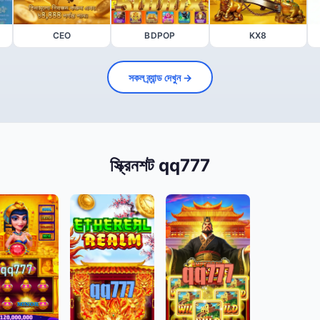
CEO
BDPOP
KX8
সকল ব্র্যান্ড দেখুন →
স্ক্রিনশট qq777