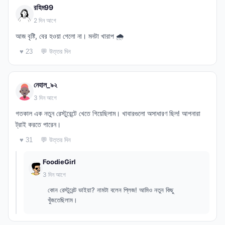
রহিম99
2 দিন আগে
আজ বৃষ্টি, বের হওয়া গেলো না। মনটা খারাপ 🌧️
💬 উত্তর দিন
♥ 23
নেহাল_৯২
3 দিন আগে
গতকাল এক নতুন রেস্টুরেন্টে খেতে গিয়েছিলাম। খাবারগুলো অসাধারণ ছিল! আপনারা
ট্রাই করতে পারেন।
💬 উত্তর দিন
♥ 31
FoodieGirl
3 দিন আগে
কোন রেস্টুরেন্ট ভাইয়া? নামটা বলেন প্লিজ! আমিও নতুন কিছু
খুঁজতেছিলাম।