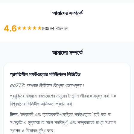
আমাদের সম্পর্কে
4.6
★
★
★
★
★
93594 পর্যালোচনা
আমাদের সম্পর্কে
প্রগতিশীল সফটওয়্যার সলিউশনস লিমিটেড
qq777: আপনার ডিজিটাল বিশ্বের প্রবেশদ্বার।
প্রযুক্তির মাধ্যমে বাংলাদেশের মানুষের দৈনন্দিন জীবনকে সমৃদ্ধ করা এবং
বিশ্বমানের ডিজিটাল অভিজ্ঞতা প্রদান করা।
মিশন:
উদ্ভাবনী এবং ব্যবহারকারী-কেন্দ্রিক সফটওয়্যার তৈরি করা যা
সংস্কৃতি ও মূল্যবোধের সাথে সঙ্গতিপূর্ণ, এবং সম্প্রদায়ের মধ্যে সংযোগ
স্থাপন ও বিনোদন বৃদ্ধি করে।