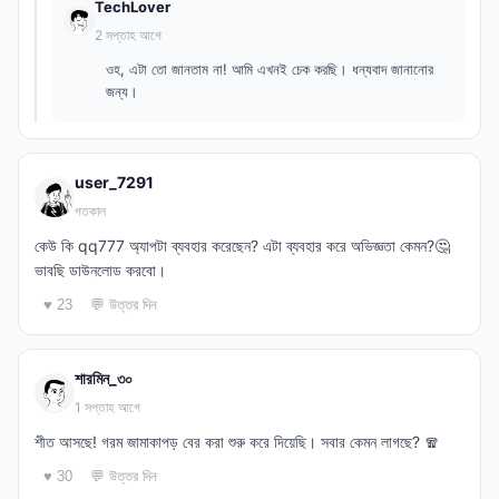
TechLover
2 সপ্তাহ আগে
ওহ, এটা তো জানতাম না! আমি এখনই চেক করছি। ধন্যবাদ জানানোর
জন্য।
user_7291
গতকাল
কেউ কি qq777 অ্যাপটা ব্যবহার করেছেন? এটা ব্যবহার করে অভিজ্ঞতা কেমন?🤔
ভাবছি ডাউনলোড করবো।
💬 উত্তর দিন
♥ 23
শারমিন_৩০
1 সপ্তাহ আগে
শীত আসছে! গরম জামাকাপড় বের করা শুরু করে দিয়েছি। সবার কেমন লাগছে? 🧣
💬 উত্তর দিন
♥ 30