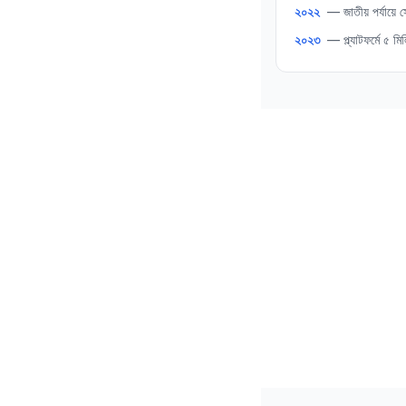
২০২২
— জাতীয় পর্যায়ে 
২০২৩
— প্ল্যাটফর্মে ৫ মি