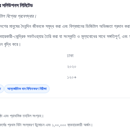
ার সলিউশনস লিমিটেড
 বিশ্বের প্রবেশদ্বার।
লাদেশের মানুষের দৈনন্দিন জীবনকে সমৃদ্ধ করা এবং বিশ্বমানের ডিজিটাল অভিজ্ঞতা প্রদান কর
হারকারী-কেন্দ্রিক সফটওয়্যার তৈরি করা যা সংস্কৃতি ও মূল্যবোধের সাথে সঙ্গতিপূর্ণ, এবং স
ন বৃদ্ধি করে।
ঢাকা
২০২০
১২০+
ত
আন্তর্জাতিক মান নিশ্চিতকরণ নিরীক্ষা
্ঠা এবং প্রাথমিক তহবিল সংগ্রহ।
্মের প্রথম বিটা সংস্করণ উন্মোচন এবং ১,০০,০০০ ব্যবহারকারী অর্জন।