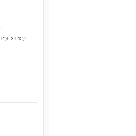
া।
ম্প্রদায়ের মধ্যে