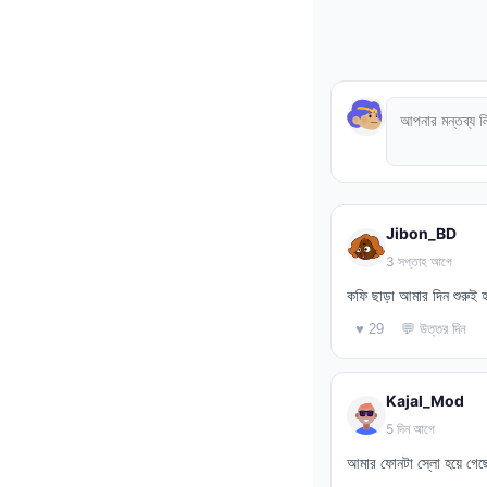
Jibon_BD
3 সপ্তাহ আগে
কফি ছাড়া আমার দিন শুরুই
💬 উত্তর দিন
♥ 29
Kajal_Mod
5 দিন আগে
আমার ফোনটা স্লো হয়ে গে