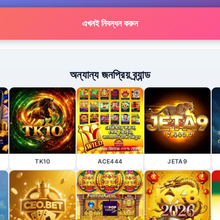
এখনই নিবন্ধন করুন
অন্যান্য জনপ্রিয় ব্র্যান্ড
TK10
ACE444
JETA9