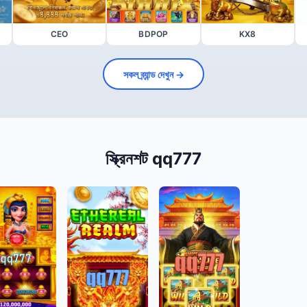
CEO
BDPOP
KX8
সকল ব্র্যান্ড দেখুন →
স্ক্রিনশট qq777