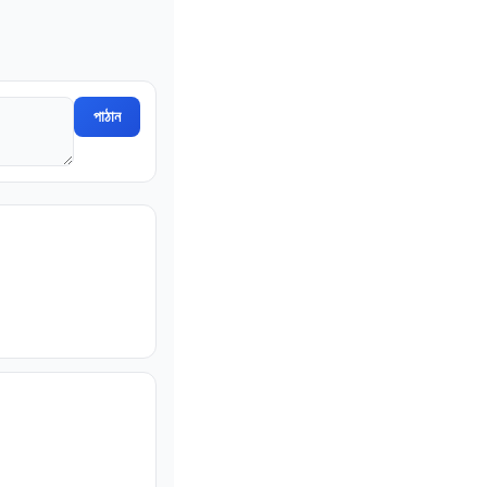
পাঠান