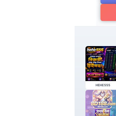
HEHE555