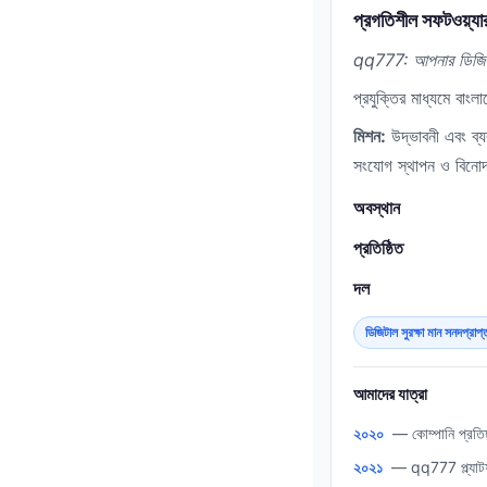
প্রগতিশীল সফটওয়্য
qq777: আপনার ডিজিটাল
প্রযুক্তির মাধ্যমে বাং
মিশন:
উদ্ভাবনী এবং ব্যব
সংযোগ স্থাপন ও বিনোদ
অবস্থান
প্রতিষ্ঠিত
দল
ডিজিটাল সুরক্ষা মান সনদপ্রাপ্
আমাদের যাত্রা
২০২০
— কোম্পানি প্রতিষ
২০২১
— qq777 প্ল্যাটফর