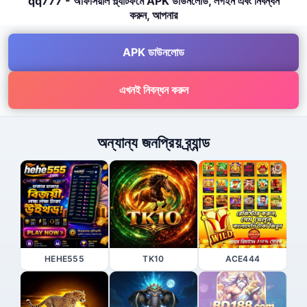
qq777 - অফিসিয়াল প্ল্যাটফর্মে APK ডাউনলোড, লগইন এবং নিবন্ধন
করুন, আপনার
APK ডাউনলোড
এখনই নিবন্ধন করুন
অন্যান্য জনপ্রিয় ব্র্যান্ড
HEHE555
TK10
ACE444