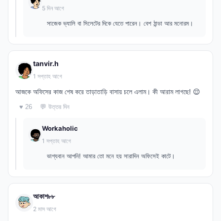
5 দিন আগে
সাজেক ভ্যালি বা সিলেটের দিকে যেতে পারেন। বেশ ঠান্ডা আর মনোরম।
tanvir.h
1 সপ্তাহ আগে
আজকে অফিসের কাজ শেষ করে তাড়াতাড়ি বাসায় চলে এলাম। কী আরাম লাগছে! 😌
💬 উত্তর দিন
♥ 26
Workaholic
1 সপ্তাহ আগে
ভাগ্যবান আপনি! আমার তো মনে হয় সারাদিন অফিসেই কাটে।
আকাশ৮৮
2 মাস আগে