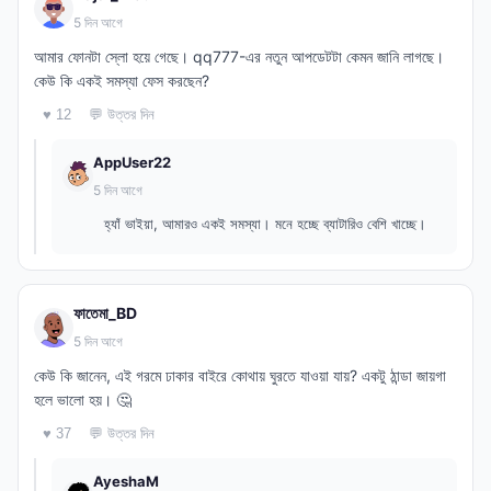
5 দিন আগে
আমার ফোনটা স্লো হয়ে গেছে। qq777-এর নতুন আপডেটটা কেমন জানি লাগছে।
কেউ কি একই সমস্যা ফেস করছেন?
💬 উত্তর দিন
♥ 12
AppUser22
5 দিন আগে
হ্যাঁ ভাইয়া, আমারও একই সমস্যা। মনে হচ্ছে ব্যাটারিও বেশি খাচ্ছে।
ফাতেমা_BD
5 দিন আগে
কেউ কি জানেন, এই গরমে ঢাকার বাইরে কোথায় ঘুরতে যাওয়া যায়? একটু ঠান্ডা জায়গা
হলে ভালো হয়। 🤔
💬 উত্তর দিন
♥ 37
AyeshaM