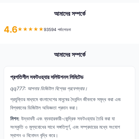
আমাদের সম্পর্কে
4.6
★
★
★
★
★
93594 পর্যালোচনা
আমাদের সম্পর্কে
প্রগতিশীল সফটওয়্যার সলিউশনস লিমিটেড
qq777: আপনার ডিজিটাল বিশ্বের প্রবেশদ্বার।
প্রযুক্তির মাধ্যমে বাংলাদেশের মানুষের দৈনন্দিন জীবনকে সমৃদ্ধ করা এবং
বিশ্বমানের ডিজিটাল অভিজ্ঞতা প্রদান করা।
মিশন:
উদ্ভাবনী এবং ব্যবহারকারী-কেন্দ্রিক সফটওয়্যার তৈরি করা যা
সংস্কৃতি ও মূল্যবোধের সাথে সঙ্গতিপূর্ণ, এবং সম্প্রদায়ের মধ্যে সংযোগ
স্থাপন ও বিনোদন বৃদ্ধি করে।