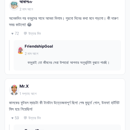
আকাশ৮৮
2 মাস আগে
অনেকদিন পর বন্ধুদের সাথে আড্ডা দিলাম। পুরনো দিনের কথা মনে পড়লো। কী দারুণ
সময় কাটলো! 😂
💬 উত্তর দিন
♥ 72
FriendshipGoal
2 মাস আগে
বন্ধুরাই তো জীবনের সেরা উপহার! আপনার অনুভূতিটা বুঝতে পারছি।
Mr.X
1 সপ্তাহ আগে
কালকের ফুটবল ম্যাচটা কী টানটান উত্তেজনাপূর্ণ ছিল! শেষ মুহূর্তে গোল, উফফ! হার্টবিট
মিস হয়ে গিয়েছিল!
💬 উত্তর দিন
♥ 59