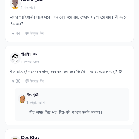
1 মাস আগে
আমার ওয়াইফাইটা মাঝে মাঝে এমন স্লো হয়ে যায়, মেজাজ খারাপ হয়ে যায়। কী করলে
ঠিক হবে?
💬 উত্তর দিন
♥ 44
শারমিন_৩০
1 সপ্তাহ আগে
শীত আসছে! গরম জামাকাপড় বের করা শুরু করে দিয়েছি। সবার কেমন লাগছে? 🧣
💬 উত্তর দিন
♥ 30
শীতপ্রেমী
1 সপ্তাহ আগে
শীত আমার প্রিয় ঋতু! পিঠা-পুলি খাওয়ার মজাই আলাদা।
CoolGuy