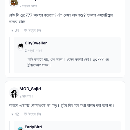
2 সপ্তাহ আগে
কেউ কি qq777 ব্যবহার করেছেন? এটা কেমন কাজ করে? ইউজার এক্সপেরিয়েন্স
জানতে চাচ্ছি।
💬 উত্তর দিন
♥ 34
CityDweller
2 সপ্তাহ আগে
আমি ব্যবহার করি, বেশ ভালো। তেমন সমস্যা নেই। qq777 এর
ইন্টারফেসটা সহজ।
MOD_Sajid
2 মাস আগে
আজকে এলাকার দোকানগুলো সব বন্ধ। ছুটির দিন বলে কথা! বাজার করা হলো না।
💬 উত্তর দিন
♥ 42
EarlyBird