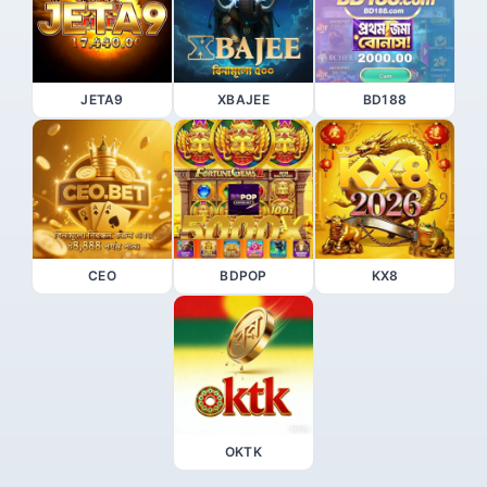
JETA9
XBAJEE
BD188
CEO
BDPOP
KX8
OKTK