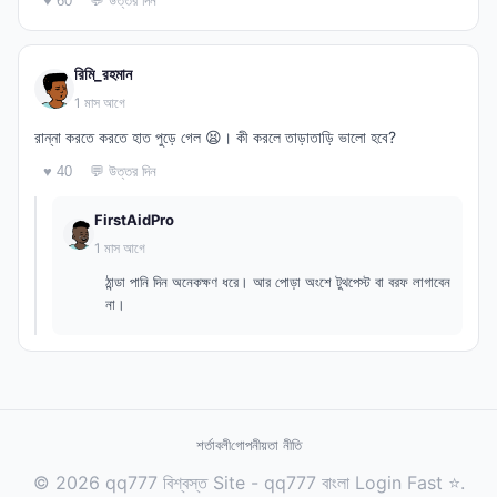
💬 উত্তর দিন
♥ 60
রিমি_রহমান
1 মাস আগে
রান্না করতে করতে হাত পুড়ে গেল 😫। কী করলে তাড়াতাড়ি ভালো হবে?
💬 উত্তর দিন
♥ 40
FirstAidPro
1 মাস আগে
ঠান্ডা পানি দিন অনেকক্ষণ ধরে। আর পোড়া অংশে টুথপেস্ট বা বরফ লাগাবেন
না।
শর্তাবলী
গোপনীয়তা নীতি
© 2026 qq777 বিশ্বস্ত Site - qq777 বাংলা Login Fast ⭐.