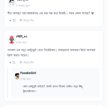
1 সপ্তাহ আগে
শীত আসছে! গরম জামাকাপড় বের করা শুরু করে দিয়েছি। সবার কেমন লাগছে? 🧣
💬 উত্তর দিন
♥ 30
নেহাল_৯২
3 দিন আগে
গতকাল এক নতুন রেস্টুরেন্টে খেতে গিয়েছিলাম। খাবারগুলো অসাধারণ ছিল! আপনারা
ট্রাই করতে পারেন।
💬 উত্তর দিন
♥ 31
FoodieGirl
3 দিন আগে
কোন রেস্টুরেন্ট ভাইয়া? নামটা বলেন প্লিজ! আমিও নতুন কিছু
খুঁজতেছিলাম।