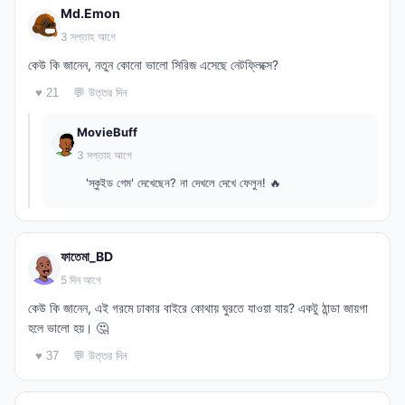
Md.Emon
3 সপ্তাহ আগে
কেউ কি জানেন, নতুন কোনো ভালো সিরিজ এসেছে নেটফ্লিক্সে?
💬 উত্তর দিন
♥ 21
MovieBuff
3 সপ্তাহ আগে
'স্কুইড গেম' দেখেছেন? না দেখলে দেখে ফেলুন! 🔥
ফাতেমা_BD
5 দিন আগে
কেউ কি জানেন, এই গরমে ঢাকার বাইরে কোথায় ঘুরতে যাওয়া যায়? একটু ঠান্ডা জায়গা
হলে ভালো হয়। 🤔
💬 উত্তর দিন
♥ 37