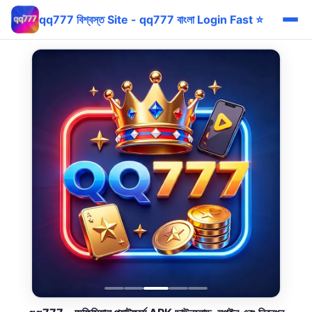
qq777 বিশ্বস্ত Site - qq777 বাংলা Login Fast ⭐