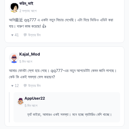
করিম_ভাই
2 সপ্তাহ আগে
আমি最近 qq777 এ একটা নতুন ফিচার দেখেছি। এটা দিয়ে ভিডিও এডিট করা
যায়। দারুণ কাজ করেছে! 👍
💬 উত্তর দিন
♥ 41
Kajal_Mod
5 দিন আগে
আমার ফোনটা স্লো হয়ে গেছে। qq777-এর নতুন আপডেটটা কেমন জানি লাগছে।
কেউ কি একই সমস্যা ফেস করছেন?
💬 উত্তর দিন
♥ 12
AppUser22
5 দিন আগে
হ্যাঁ ভাইয়া, আমারও একই সমস্যা। মনে হচ্ছে ব্যাটারিও বেশি খাচ্ছে।