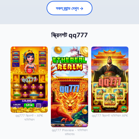
সকল ব্র্যান্ড দেখুন →
স্ক্রিনশট qq777
qq777 স্ক্রিনশট - APK
qq777 স্ক্রিনশট অফিসিয়াল APK
অফিসিয়াল
qq777 Preview - অফিসিয়াল
ডাউনলোড