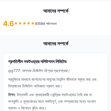
আমাদের সম্পর্কে
4.6
★
★
★
★
★
93594 পর্যালোচনা
আমাদের সম্পর্কে
প্রগতিশীল সফটওয়্যার সলিউশনস লিমিটেড
qq777: আপনার ডিজিটাল বিশ্বের প্রবেশদ্বার।
প্রযুক্তির মাধ্যমে বাংলাদেশের মানুষের দৈনন্দিন জীবনকে সমৃদ্ধ করা এবং
বিশ্বমানের ডিজিটাল অভিজ্ঞতা প্রদান করা।
মিশন:
উদ্ভাবনী এবং ব্যবহারকারী-কেন্দ্রিক সফটওয়্যার তৈরি করা যা
সংস্কৃতি ও মূল্যবোধের সাথে সঙ্গতিপূর্ণ, এবং সম্প্রদায়ের মধ্যে সংযোগ
স্থাপন ও বিনোদন বৃদ্ধি করে।