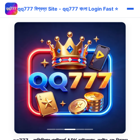
qq777 বিশ্বস্ত Site - qq777 বাংলা Login Fast ⭐