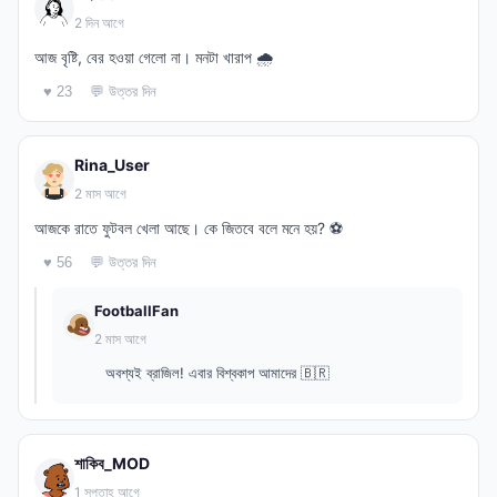
2 দিন আগে
আজ বৃষ্টি, বের হওয়া গেলো না। মনটা খারাপ 🌧️
💬 উত্তর দিন
♥ 23
Rina_User
2 মাস আগে
আজকে রাতে ফুটবল খেলা আছে। কে জিতবে বলে মনে হয়? ⚽
💬 উত্তর দিন
♥ 56
FootballFan
2 মাস আগে
অবশ্যই ব্রাজিল! এবার বিশ্বকাপ আমাদের 🇧🇷
শাকিব_MOD
1 সপ্তাহ আগে