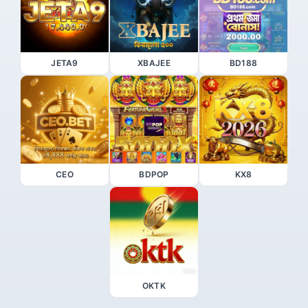
JETA9
XBAJEE
BD188
CEO
BDPOP
KX8
OKTK