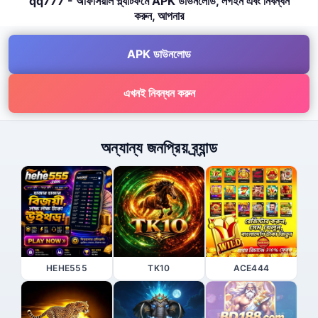
qq777 - অফিসিয়াল প্ল্যাটফর্মে APK ডাউনলোড, লগইন এবং নিবন্ধন
করুন, আপনার
APK ডাউনলোড
এখনই নিবন্ধন করুন
অন্যান্য জনপ্রিয় ব্র্যান্ড
HEHE555
TK10
ACE444