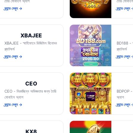
তৈরি মোবাইল অ্যাপ
তৈরি মোবাইল
ব্র্যান্ড দেখুন →
ব্র্যান্ড দেখুন
XBAJEE
XBAJEE - স্মার্টফোনে ডিজিটাল বিনোদন
BD188 - স্ম
প্ল্যাটফর্ম
প্ল্যাটফর্ম
ব্র্যান্ড দেখুন →
ব্র্যান্ড দেখুন
CEO
CEO - নিরবচ্ছিন্ন অভিজ্ঞতার জন্য তৈরি
BDPOP - আ
মোবাইল অ্যাপ
অ্যাপ
ব্র্যান্ড দেখুন →
ব্র্যান্ড দেখুন
KX8