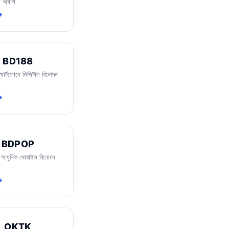
 অ্যাপ
 →
BD188
ার্টফোনে ডিজিটাল বিনোদন
 →
BDPOP
ধুনিক মোবাইল বিনোদন
 →
OKTK