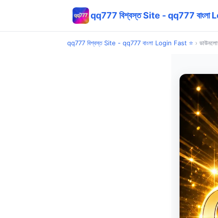
qq777 বিশ্বস্ত Site - qq777 বাংলা
qq777 বিশ্বস্ত Site - qq777 বাংলা Login Fast ⭐
›
ডাউনলো