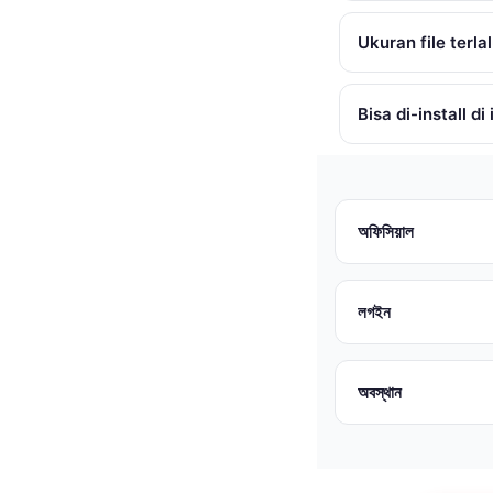
Ukuran file terla
Bisa di-install d
অফিসিয়াল
লগইন
অবস্থান