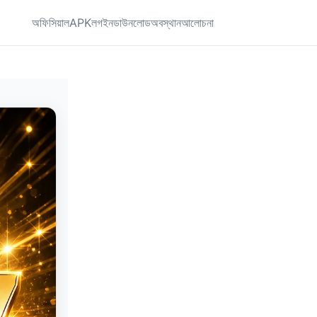
অফিসিয়াল
APK
লগইন
ডাউনলোড
অবস্থান
আলোচনা