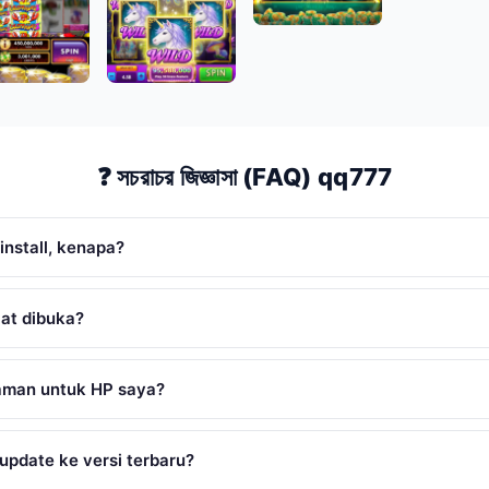
❓ সচরাচর জিজ্ঞাসা (FAQ) qq777
install, kenapa?
aat dibuka?
aman untuk HP saya?
update ke versi terbaru?