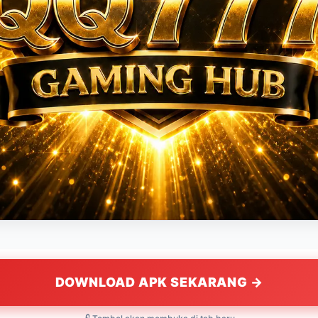
DOWNLOAD APK SEKARANG →