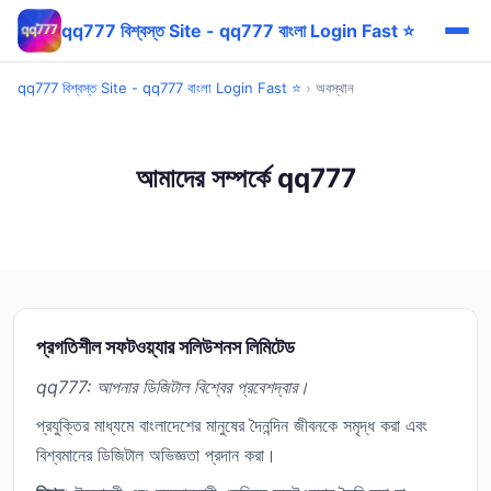
qq777 বিশ্বস্ত Site - qq777 বাংলা Login Fast ⭐
qq777 বিশ্বস্ত Site - qq777 বাংলা Login Fast ⭐
›
অবস্থান
আমাদের সম্পর্কে qq777
প্রগতিশীল সফটওয়্যার সলিউশনস লিমিটেড
qq777: আপনার ডিজিটাল বিশ্বের প্রবেশদ্বার।
প্রযুক্তির মাধ্যমে বাংলাদেশের মানুষের দৈনন্দিন জীবনকে সমৃদ্ধ করা এবং
বিশ্বমানের ডিজিটাল অভিজ্ঞতা প্রদান করা।